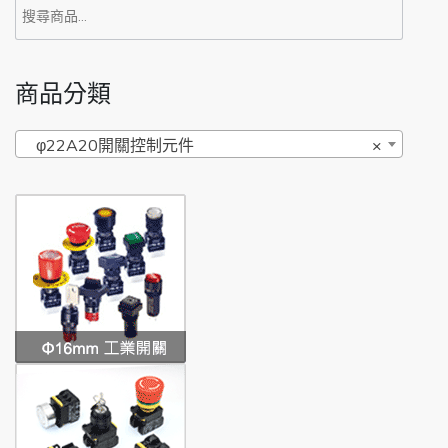
搜
尋
關
商品分類
鍵
字:
φ22A20開關控制元件
×