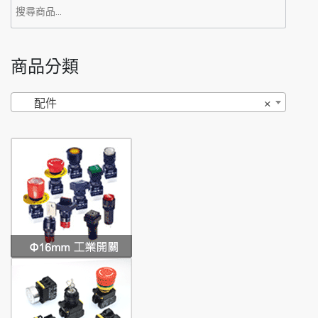
搜
尋
關
商品分類
鍵
字:
配件
×