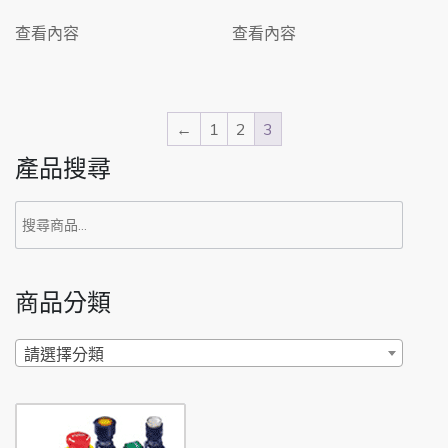
查看內容
查看內容
←
1
2
3
產品搜尋
搜
尋
關
商品分類
鍵
字:
請選擇分類