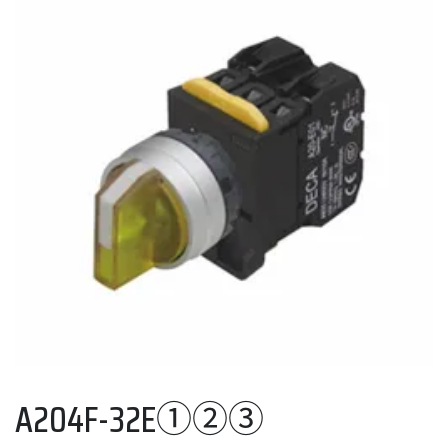
A204F-32E①②③