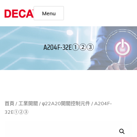
Menu
A204F-32E①②③
首頁
/
工業開關
/
φ22A20開關控制元件
/ A204F-
32E①②③