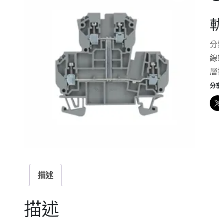
分
線
層
分
描述
描述