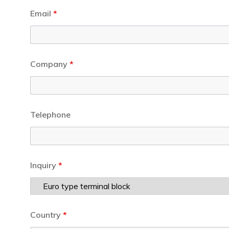
Email
*
Company
*
Telephone
Inquiry
*
Country
*