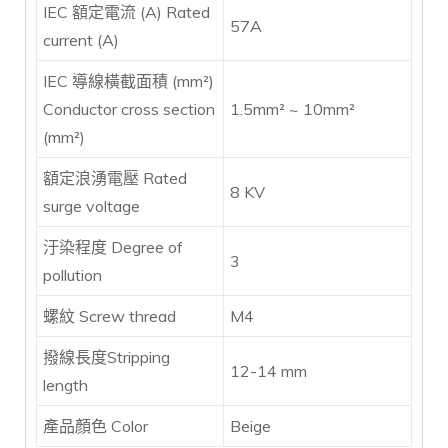
IEC 額定電流 (A) Rated
57A
current (A)
IEC 導線橫截面積 (mm²)
Conductor cross section
1.5mm² ~ 10mm²
(mm²)
額定浪湧電壓 Rated
8 KV
surge voltage
汙染程度 Degree of
3
pollution
螺紋 Screw thread
M4
撥線長度Stripping
12-14 mm
length
產品顏色 Color
Beige