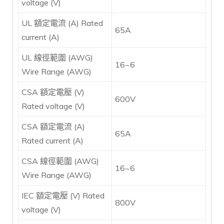
voltage (V)
UL 額定電流 (A) Rated
65A
current (A)
UL 線徑範圍 (AWG)
16~6
Wire Range (AWG)
CSA 額定電壓 (V)
600V
Rated voltage (V)
CSA 額定電流 (A)
65A
Rated current (A)
CSA 線徑範圍 (AWG)
16~6
Wire Range (AWG)
IEC 額定電壓 (V) Rated
800V
voltage (V)