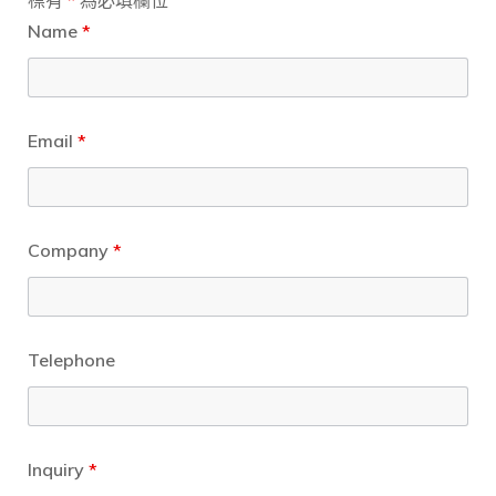
Name
*
Email
*
Company
*
Telephone
Inquiry
*