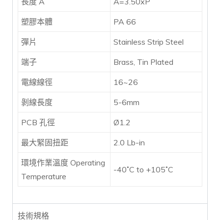
長度 A
A=3.50xP
塑膠本體
PA 66
彈片
Stainless Strip Steel
端子
Brass, Tin Plated
電線線徑
16~26
剝線長度
5-6mm
PCB 孔徑
Ø1.2
最大緊固扭距
2.0 Lb-in
環境作業溫度 Operating
-40˚C to +105˚C
Temperature
技術規格