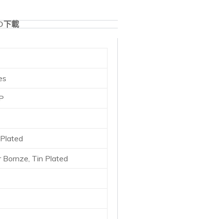
D下載
es
P
 Plated
 Bornze, Tin Plated