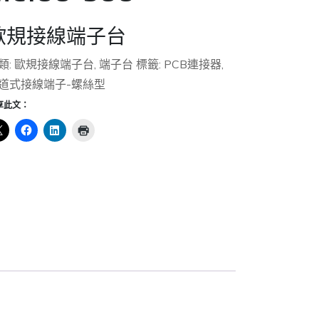
歐規接線端子台
類:
歐規接線端子台
,
端子台
標籤:
PCB連接器
,
道式接線端子-螺絲型
享此文：