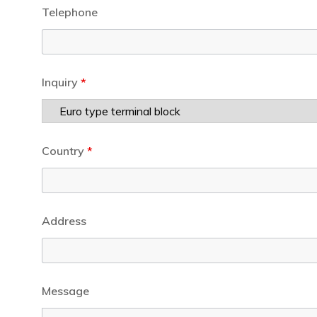
Telephone
Inquiry
*
Country
*
Address
Message