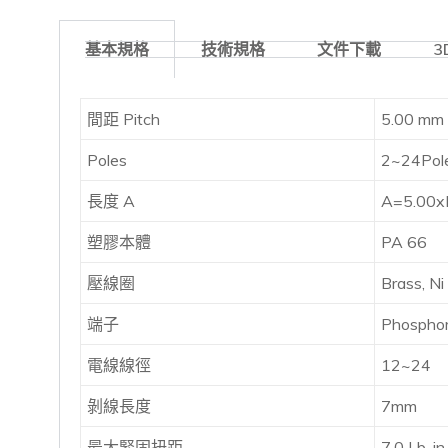
基本規格
技術規格
文件下載
3
間距 Pitch
5.00 mm
Poles
2~24Pol
長度 A
A=5.00x
塑膠本體
PA 66
壓線圈
Brass, Ni
端子
Phosphor
電線線徑
12~24
剝線長度
7mm
最大緊固扭距
7.0 Lb-in