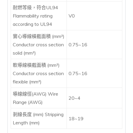
耐燃等級，符合UL94
Flammability rating
V0
according to UL94
實心導線橫截面積 (mm²)
Conductor cross section
0.75~16
solid (mm²)
軟導線橫截面積 (mm²)
Conductor cross section
0.75~16
flexible (mm²)
導線線徑(AWG) Wire
20~4
Range (AWG)
剝線長度 (mm) Stripping
18~19
Length (mm)