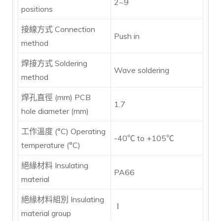
2~9
positions
接線方式 Connection
Push in
method
焊接方式 Soldering
Wave soldering
method
焊孔直徑 (mm) PCB
1.7
hole diameter (mm)
工作溫度 (°C) Operating
-40℃ to +105℃
temperature (°C)
絕緣材料 Insulating
PA66
material
絕緣材料組別 Insulating
Ⅰ
material group