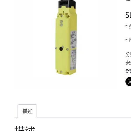
*
*
分
安
分
描述