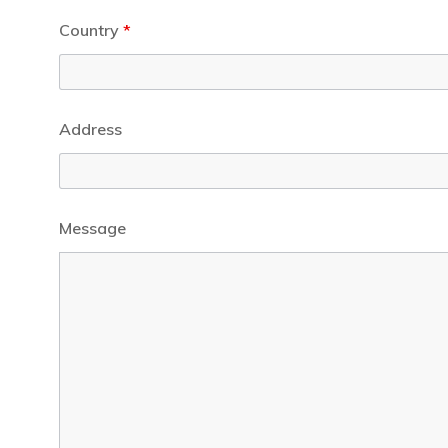
Country
*
Address
Message