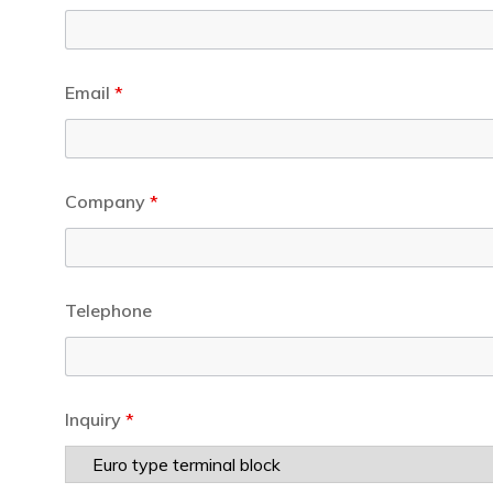
Email
*
Company
*
Telephone
Inquiry
*