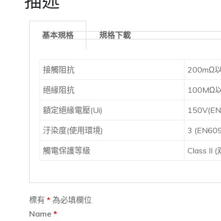
描述
基本規格
規格下載
接觸阻抗
200mΩ
絕緣阻抗
100MΩ以上
額定絕緣電壓(Ui)
150V(EN
汙染度(使用環境)
3 (EN60
觸電保護等級
Class I
標有
*
為必填欄位
Name
*