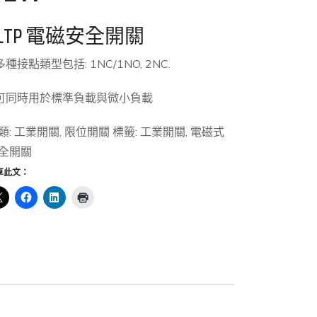
SLTP 電磁安全開關
 多種接點類型包括: 1NC/1NO, 2NC.
 可同時用於標準負載與微小負載
類:
工業開關
,
限位開關
標籤:
工業開關
,
電磁式
全開關
享此文：